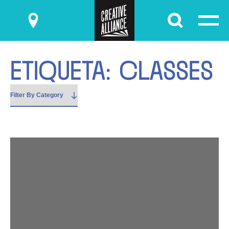
Submit
E
T
I
Q
U
E
T
A
:
C
L
A
S
S
E
S